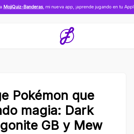
ga
MojiQuiz-Banderas
, mi nueva app, ¡aprende jugando en tu App
age Pokémon que
ndo magia: Dark
agonite GB y Mew