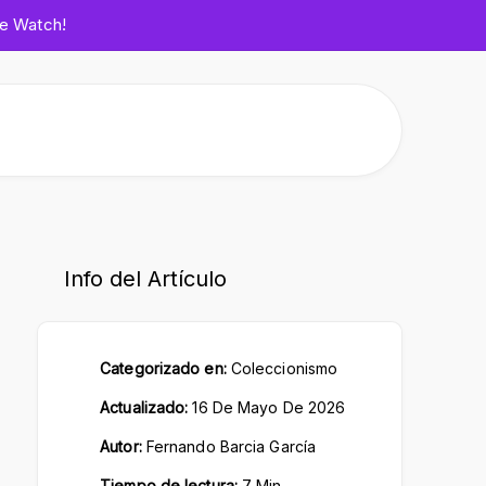
le Watch!
Info del Artículo
Categorizado en:
Coleccionismo
Actualizado:
16 De Mayo De 2026
Ham
Autor:
Fernando Barcia García
Tiempo de lectura:
7 Min