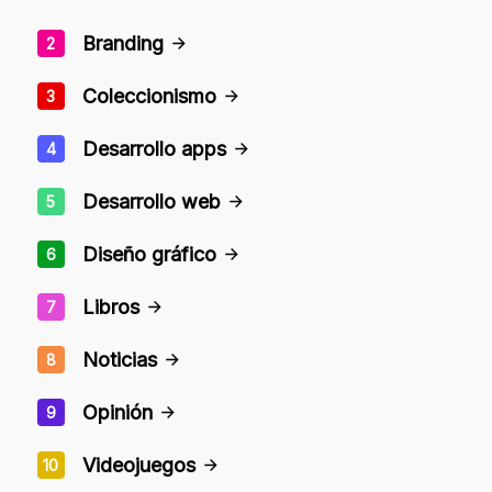
Branding
2
Coleccionismo
3
Desarrollo apps
4
Desarrollo web
5
Diseño gráfico
6
Libros
7
Noticias
8
Opinión
9
Videojuegos
10