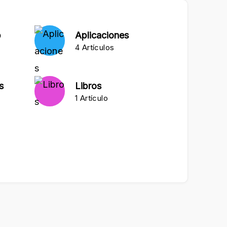
Moj
b
Aplicaciones
4 Artículos
s
Libros
1 Artículo