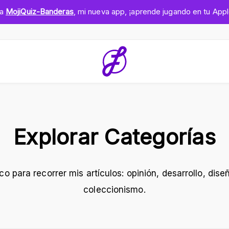
ga
MojiQuiz-Banderas
, mi nueva app, ¡aprende jugando en tu App
Explorar Categorías
 para recorrer mis artículos: opinión, desarrollo, diseñ
coleccionismo.