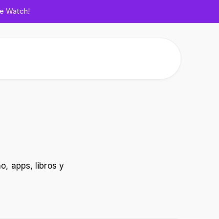
le Watch!
o, apps, libros y
Ham