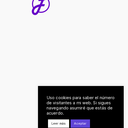
Uso cookies para saber el número
de visitantes a mi web. Si sigues
navegando asumiré que estás de
acuerdo.
Leer más
Aceptar