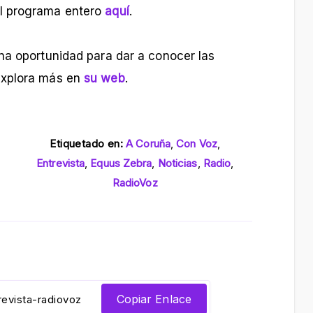
l programa entero
aquí
.
na oportunidad para dar a conocer las
explora más en
su web
.
Etiquetado en:
A Coruña
,
Con Voz
,
Entrevista
,
Equus Zebra
,
Noticias
,
Radio
,
RadioVoz
Copiar Enlace