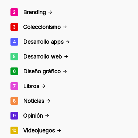
Branding
2
Coleccionismo
3
Desarrollo apps
4
Desarrollo web
5
Diseño gráfico
6
Libros
7
Noticias
8
Opinión
9
Videojuegos
10