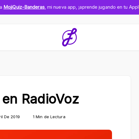
ga
MojiQuiz-Banderas
, mi nueva app, ¡aprende jugando en tu App
a en RadioVoz
il De 2019
1 Min de Lectura