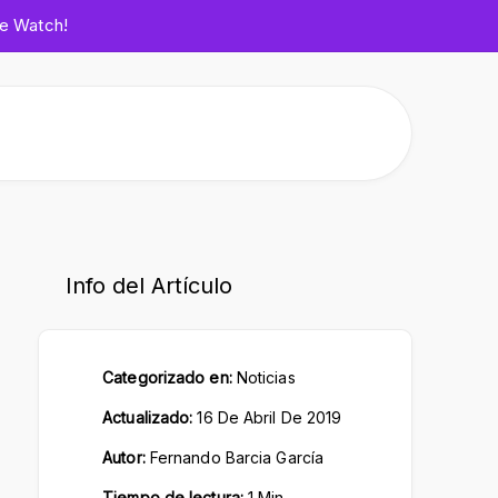
le Watch!
Info del Artículo
Categorizado en:
Noticias
Actualizado:
16 De Abril De 2019
Ham
Autor:
Fernando Barcia García
Tiempo de lectura:
1 Min