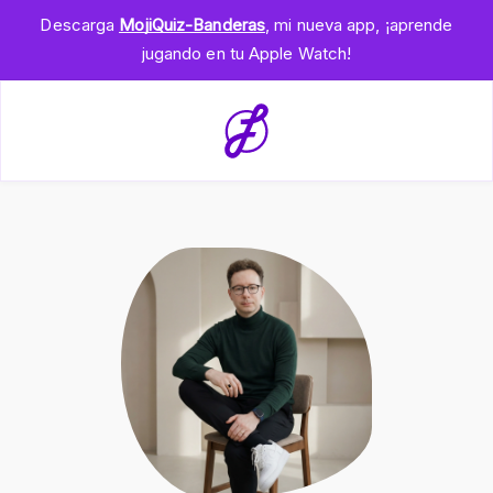
Descarga
MojiQuiz-Banderas
, mi nueva app, ¡aprende
jugando en tu Apple Watch!