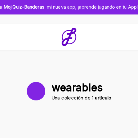
ga
MojiQuiz-Banderas
, mi nueva app, ¡aprende jugando en tu App
wearables
Una colección de
1 artículo