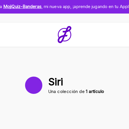
ga
MojiQuiz-Banderas
, mi nueva app, ¡aprende jugando en tu App
Siri
Una colección de
1 artículo