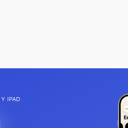
por…
3 Min de Lectura
Página 1 de 1
 Y IPAD