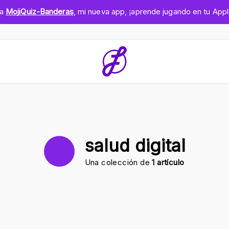
ga
MojiQuiz-Banderas
, mi nueva app, ¡aprende jugando en tu App
salud digital
Una colección de
1 artículo