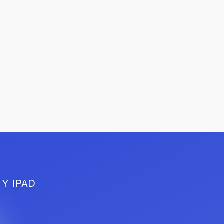
reloj suizo, y en un paso natural dentro de una
colección que sigue evolucionando conmigo.
7 Min de Lectura
Página 1 de 1
 Y IPAD