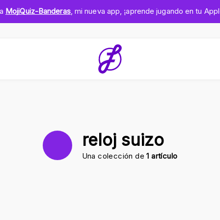
ga
MojiQuiz-Banderas
, mi nueva app, ¡aprende jugando en tu App
reloj suizo
Una colección de
1 artículo