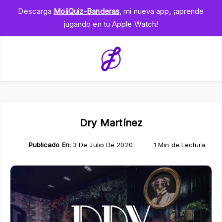
Descarga
MojiQuiz-Banderas
, mi nueva app, ¡aprende
jugando en tu Apple Watch!
Dry Martínez
Publicado En:
3 De Julio De 2020
1 Min de Lectura
H
M